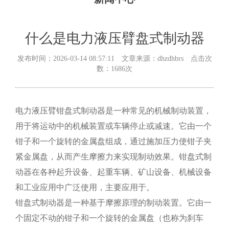
什么是电力液压臂盘式制动器
发布时间：2026-03-14 08:57:11 文章来源：dhzdhbrs 点击次
数：1686次
电力液压臂钳盘式制动器是一种常见的机械制动装置，
用于将运动中的机械装置或车辆停止或减速。它由一个
钳子和一个旋转的金属盘组成，通过施加压力使钳子夹
紧金属盘，从而产生摩擦力来实现制动效果。钳盘式制
动器在各种起升设备
、
起重车辆、矿山设备
、
机械设备
和工业应用中广泛使用，主要应用于。
钳盘式制动器是一种基于摩擦原理的制动装置。它由一
个固定不动的钳子和一个旋转的金属盘（也称为刹车