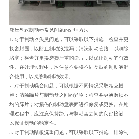
液压盘式制动器常见问题的处理方法
1. 对于制动器失灵问题，可以采取以下措施：检查并更
换密封圈，以防止制动液泄漏；清洗制动管路，以消除
堵塞；检查并更换磨损严重的蹄片，以保证制动的有效
性。在处理过程中，应注意不要将不同类型的制动液混
合使用，以免影响制动效果。
2. 对于制动噪音问题，可以根据不同情况采取相应措
施：清除蹄片与制动盘之间的异物；检查并更换磨损不
均的蹄片；对损伤的制动盘表面进行修复或更换。在处
理过程中，应注意保持蹄片与制动盘之间的良好接触，
以保证制动的稳定性。
3. 对于制动踏板沉重问题，可以采取以下措施：排除制