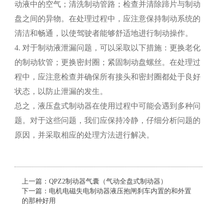
动液中的空气；清洗制动管路；检查并清除蹄片与制动
盘之间的异物。在处理过程中，应注意保持制动系统的
清洁和畅通，以使驾驶者能够舒适地进行制动操作。
4. 对于制动液泄漏问题，可以采取以下措施：更换老化
的制动软管；更换密封圈；紧固制动盘螺丝。在处理过
程中，应注意检查并确保所有接头和密封圈都处于良好
状态，以防止泄漏的发生。
总之，液压盘式制动器在使用过程中可能会遇到多种问
题。对于这些问题，我们应保持冷静，仔细分析问题的
原因，并采取相应的处理方法进行解决。
上一篇：
QPZ2制动器气囊（气动全盘式制动器）
下一篇：
电机电磁失电制动器液压抱闸刹车内置的和外置
的那种好用