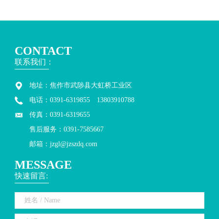
CONTACT
联系我们：
地址：焦作市武陟县大虹桥工业区
电话：0391-6319855 13803910788
传真：0391-6319655
售后服务：0391-7585667
邮箱：jzgl@jzszdq.com
MESSAGE
快速留言: