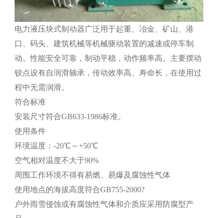
电力液压块式制动器广泛用于起重、冶金、矿山、港
口、码头、建筑机械等机械驱动装置的减速或停车制
动。性能安全可靠，制动平稳，动作频率高。主要摆动
铰点设有自润滑轴承，传动效率高、寿命长，在使用过
程中无需润滑。
符合标准
安装尺寸符合GB633-1986标准。
使用条件
环境温度：-20℃～+50℃
空气相对温度不大于90%
周围工作环境不得有易燃、易爆及腐蚀性气体
使用地点的海拔高度符合GB755-2000?
户外雨雪侵蚀或有腐蚀性气体和介质应采用防腐型产