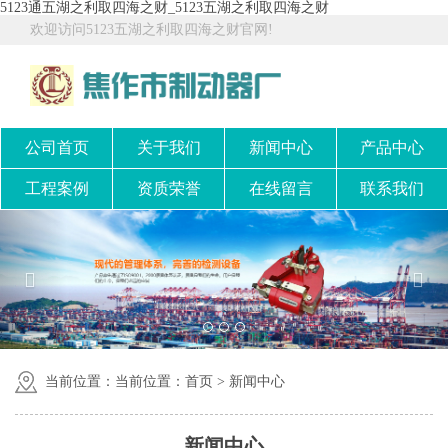
5123通五湖之利取四海之财_5123五湖之利取四海之财
欢迎访问5123五湖之利取四海之财官网!
公司首页
关于我们
新闻中心
产品中心
工程案例
资质荣誉
在线留言
联系我们
当前位置：当前位置：
首页
>
新闻中心
新闻中心